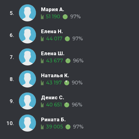
Мария А.
5.
51 190
97%
Елена Н.
6.
44 017
97%
Елена Ш.
7.
43 677
96%
Наталья К.
8.
43 197
90%
Денис С.
9.
40 651
96%
Рината Б.
10.
39 005
97%